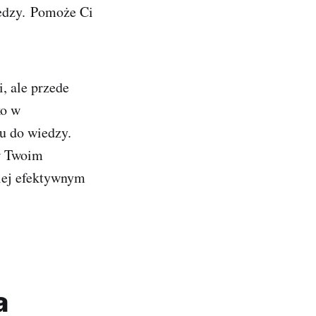
edzy
. Pomoże Ci
i, ale przede
ko w
u do wiedzy.
 w Twoim
ziej efektywnym
a