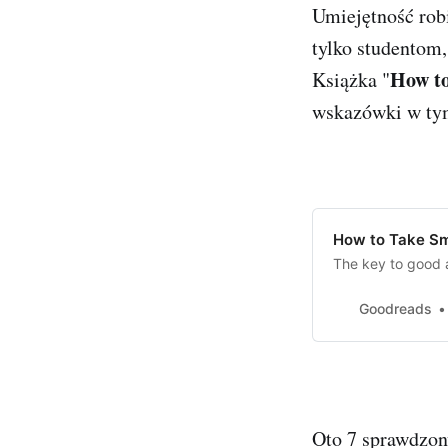
Umiejętność robi
tylko studentom,
How to
Książka "
wskazówki w tym
How to Take Sm
The key to good an
Goodreads
Oto 7 sprawdzony