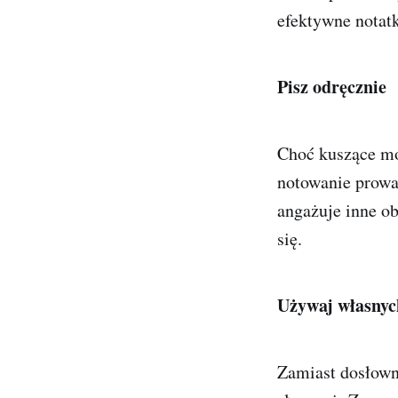
efektywne notatk
Pisz odręcznie
Choć kuszące mo
notowanie prowa
angażuje inne o
się.
Używaj własnyc
Zamiast dosłowni