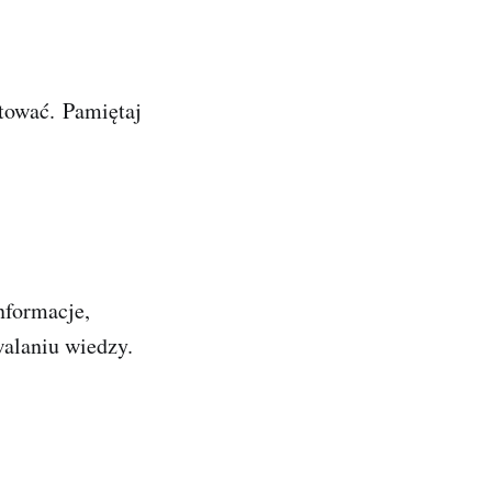
otować
. Pamiętaj
informacje,
walaniu wiedzy.