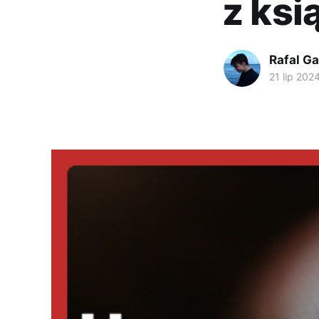
z ksi
Rafal Ga
21 lip 202