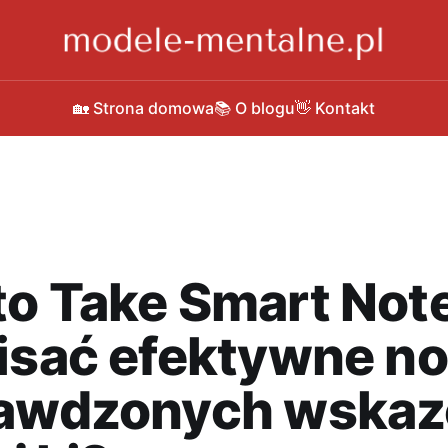
🏡 Strona domowa
📚 O blogu
👋 Kontakt
o Take Smart Note
isać efektywne no
rawdzonych wska