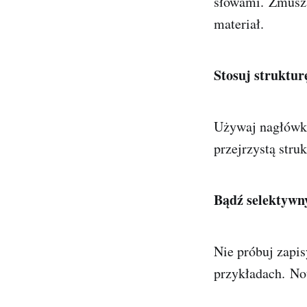
słowami
. Zmusz
materiał.
Stosuj strukturę
Używaj nagłówkó
przejrzystą struk
Bądź selektywn
Nie próbuj zapis
przykładach
. No