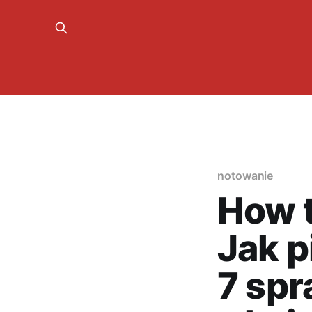
notowanie
How t
Jak p
7 sp