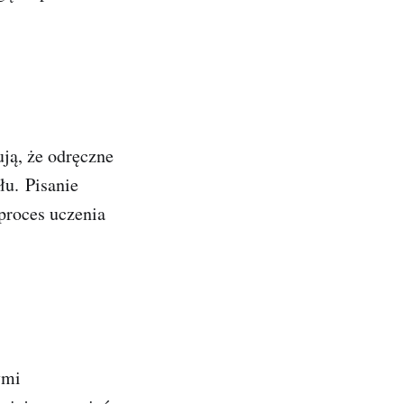
ją, że odręczne
łu
. Pisanie
proces uczenia
ymi