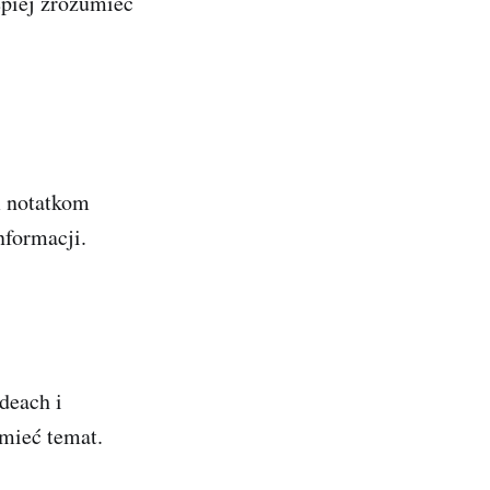
epiej zrozumieć
m notatkom
nformacji.
deach i
umieć temat.