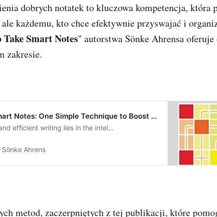
enia dobrych notatek to kluczowa kompetencja, która p
 ale każdemu, kto chce efektywnie przyswajać i organ
 Take Smart Notes
" autorstwa Sönke Ahrensa oferuje
 zakresie.
art Notes: One Simple Technique to Boost …
d efficient writing lies in the intel…
Sönke Ahrens
ch metod, zaczerpniętych z tej publikacji, które pomo