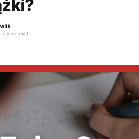
ążki?
wlik
4
•
2 min read