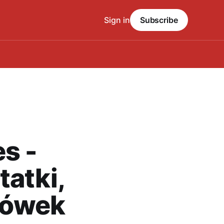
Sign in
Subscribe
s -
tatki,
zówek