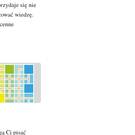
rzydaje się nie
izować wiedzę.
 cenne
gą Ci pisać