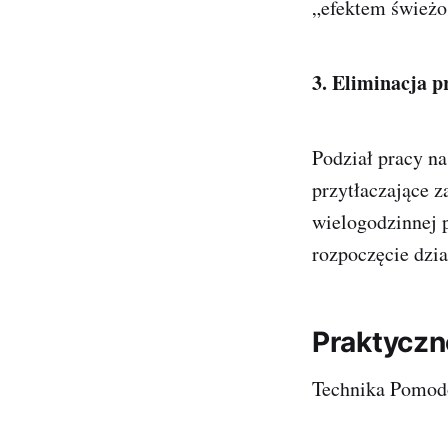
„efektem świeżoś
3. Eliminacja p
Podział pracy na
przytłaczające z
wielogodzinnej p
rozpoczęcie dzia
Praktyczn
Technika Pomodor