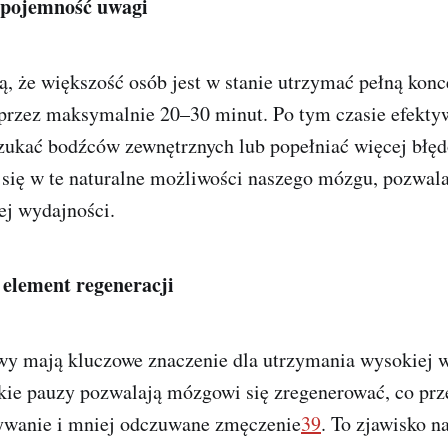
 pojemność uwagi
, że większość osób jest w stanie utrzymać pełną konc
przez maksymalnie 20–30 minut. Po tym czasie efekty
zukać bodźców zewnętrznych lub popełniać więcej błę
e się w te naturalne możliwości naszego mózgu, pozwal
j wydajności.
 element regeneracji
wy mają kluczowe znaczenie dla utrzymania wysokiej 
kie pauzy pozwalają mózgowi się zregenerować, co prze
ywanie i mniej odczuwane zmęczenie
3
9
. To zjawisko n