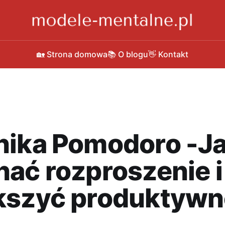
🏡 Strona domowa
📚 O blogu
👋 Kontakt
nika Pomodoro -J
ać rozproszenie i
kszyć produktyw