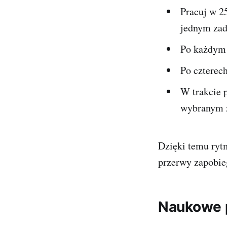
Pracuj w 2
jednym zad
Po każdym 
Po czterec
W trakcie p
wybranym 
Dzięki temu rytm
przerwy zapobie
Naukowe 