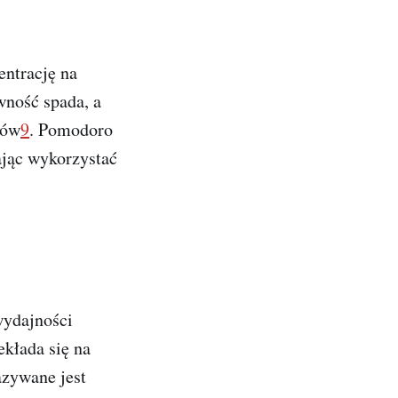
entrację na
wność spada, a
dów
9
. Pomodoro
ając wykorzystać
wydajności
kłada się na
azywane jest