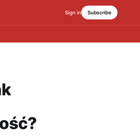
Sign in
Subscribe
ak
ność?