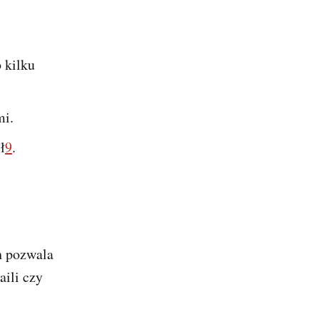
 kilku
mi.
ł
9
.
h pozwala
aili czy