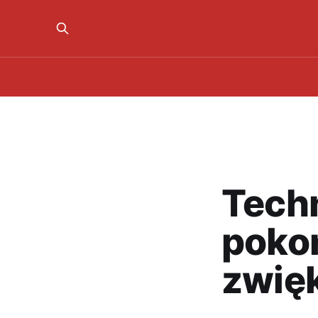
Tech
pokon
zwię