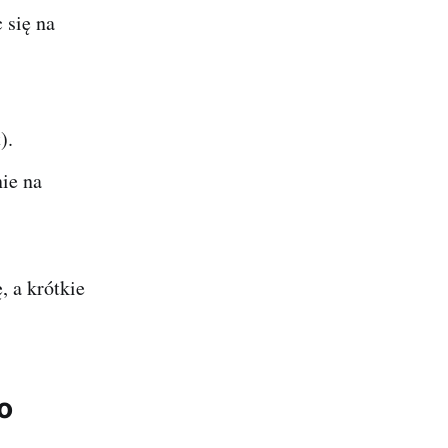
 się na
).
nie na
, a krótkie
o