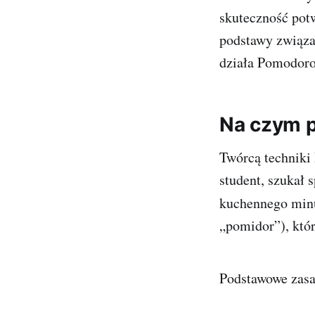
skuteczność potw
podstawy związa
działa Pomodoro,
Na czym p
Twórcą techniki 
student, szukał
kuchennego minu
„pomidor”), któ
Podstawowe zasa