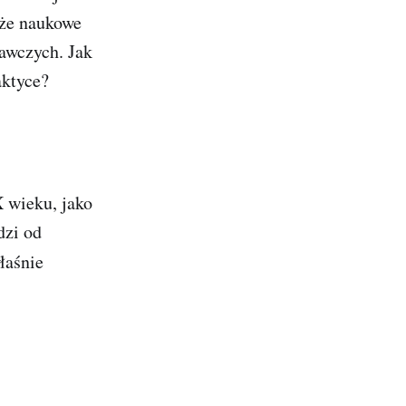
kże naukowe
awczych. Jak
aktyce?
X wieku, jako
dzi od
łaśnie