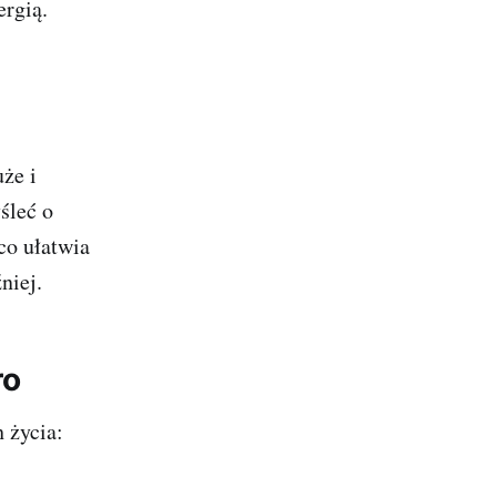
ergią.
uże i
śleć o
co ułatwia
niej.
ro
 życia: