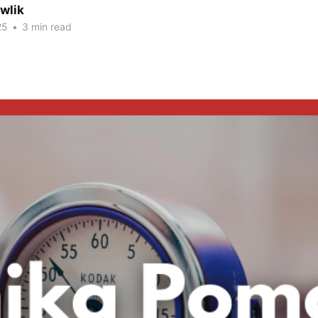
wlik
25
•
3 min read